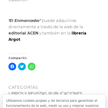
‘El Enmarcador’
puede adquirirse
directamente a través de la web de la
editorial ACEN
y también en la
librería
Argot
.
Compartir:
H
H
H
a
a
a
z
z
z
c
c
c
l
l
l
i
i
i
c
c
c
CATEGORÍAS:
p
p
p
a
a
a
LIBROS Y REVISTAS
,
PUBLICACIONES
r
r
r
a
a
a
c
c
c
Utilizamos cookies propias y de terceros para garantizar el
ETIQUETAS:
o
o
o
funcionamiento de la web, medir su uso y mejorar nuestros
m
m
m