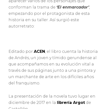
aparecer varios de los personajes que
,
O
2
R
conforman la trama de
‘El enmarcador’
,
0
A
empezando por el protagonista de esta
2
R
0
A
historia en su taller. Así surgió este
N
autorretrato:
D
A
G
A
R
C
Editado por
ACEN
, el libro cuenta la historia
I
de Andrés, un joven y tímido gerundense al
A
que acompañamos en su evolución vital a
través de sus páginas junto a una pintora y
un marchante de arte en los difíciles años
del franquismo.
La presentación de la novela tuvo lugar en
diciembre de 2017 en la
librería Argot
de
Castellón.