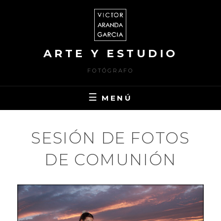
Saltar
al
contenido
ARTE Y ESTUDIO
FOTÓGRAFO
MENÚ
SESIÓN DE FOTOS
DE COMUNIÓN
PUBLICADO
2
EL
4
POR
M
V
A
I