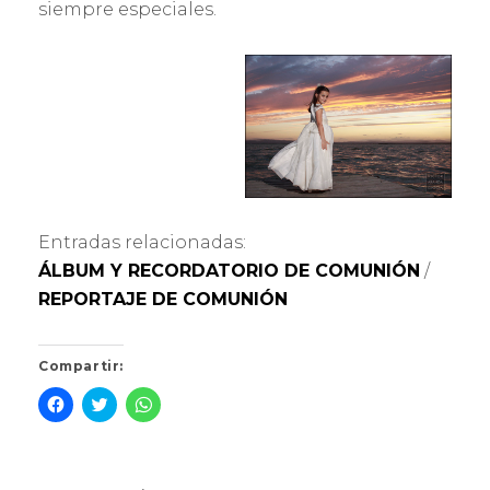
siempre especiales.
Entradas relacionadas:
ÁLBUM Y RECORDATORIO DE COMUNIÓN
/
REPORTAJE DE COMUNIÓN
Compartir:
H
H
H
a
a
a
z
z
z
c
c
c
l
l
l
i
i
i
c
c
c