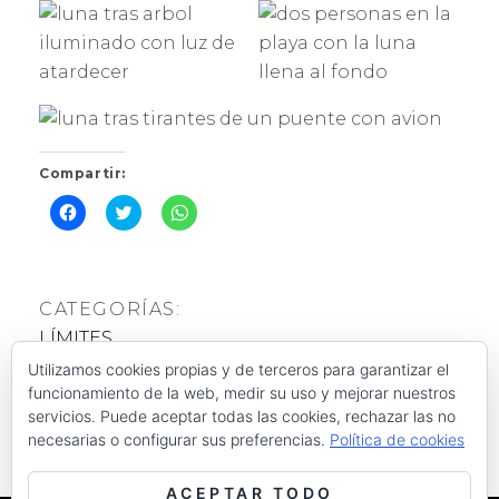
Compartir:
H
H
H
a
a
a
z
z
z
c
c
c
l
l
l
i
i
i
c
c
c
CATEGORÍAS:
p
p
p
a
a
a
LÍMITES
r
r
r
a
a
a
c
c
c
Utilizamos cookies propias y de terceros para garantizar el
ETIQUETAS:
o
o
o
funcionamiento de la web, medir su uso y mejorar nuestros
m
m
m
lí­mites
,
luna
,
naturaleza
p
p
p
servicios. Puede aceptar todas las cookies, rechazar las no
a
a
a
necesarias o configurar sus preferencias.
Política de cookies
r
r
r
t
t
t
i
i
i
r
r
r
ACEPTAR TODO
e
e
e