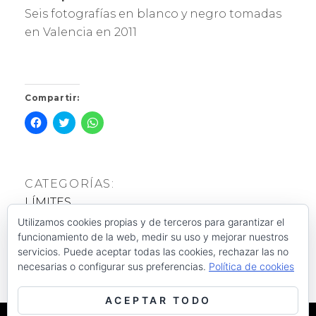
1
R
Seis fotografí­as en blanco y negro tomadas
9
A
en Valencia en 2011
N
D
A
G
A
Compartir:
R
C
H
H
H
I
a
a
a
A
z
z
z
c
c
c
l
l
l
i
i
i
c
c
c
CATEGORÍAS:
p
p
p
a
a
a
LÍMITES
r
r
r
a
a
a
c
c
c
Utilizamos cookies propias y de terceros para garantizar el
ETIQUETAS:
o
o
o
funcionamiento de la web, medir su uso y mejorar nuestros
m
m
m
arte
,
lí­mites
,
naturaleza
p
p
p
servicios. Puede aceptar todas las cookies, rechazar las no
a
a
a
necesarias o configurar sus preferencias.
Política de cookies
r
r
r
t
t
t
i
i
i
r
r
r
ACEPTAR TODO
e
e
e
n
n
n