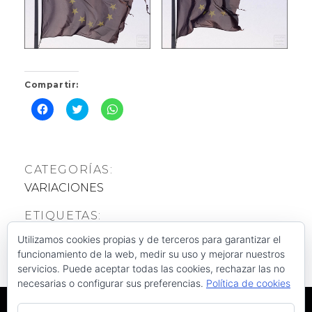
Compartir:
H
H
H
a
a
a
z
z
z
c
c
c
l
l
l
i
i
i
c
c
c
CATEGORÍAS:
p
p
p
a
a
a
VARIACIONES
r
r
r
a
a
a
c
c
c
ETIQUETAS:
o
o
o
m
m
m
variaciones
p
p
p
Utilizamos cookies propias y de terceros para garantizar el
a
a
a
r
r
r
funcionamiento de la web, medir su uso y mejorar nuestros
t
t
t
servicios. Puede aceptar todas las cookies, rechazar las no
i
i
i
r
r
r
necesarias o configurar sus preferencias.
Política de cookies
e
e
e
n
n
n
F
T
W