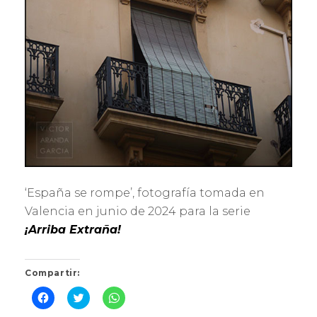
‘España se rompe’, fotografía tomada en
Valencia en junio de 2024 para la serie
¡Arriba Extraña!
Compartir:
H
H
H
a
a
a
z
z
z